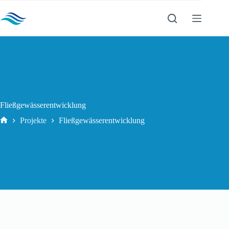
Zum
Inhalt
UHV Wietze
springen
Fließgewässerentwicklung
Projekte
Fließgewässerentwicklung
Start