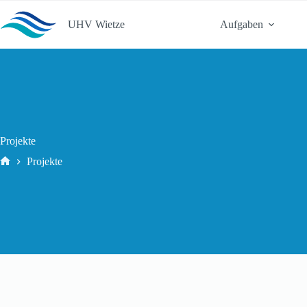
Zum
Inhalt
UHV Wietze
Aufgaben
springen
Projekte
Projekte
Start